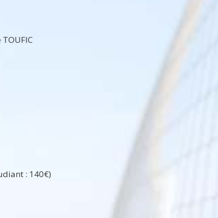
re TOUFIC
udiant : 140€)