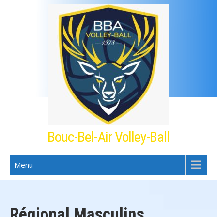
Skip
to
content
Bouc-Bel-Air Volley-Ball
Menu
Régional Masculins