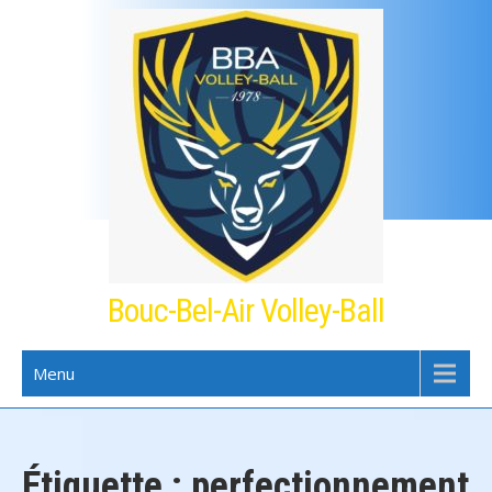
Skip
to
content
Bouc-Bel-Air Volley-Ball
Menu
Étiquette :
perfectionnement