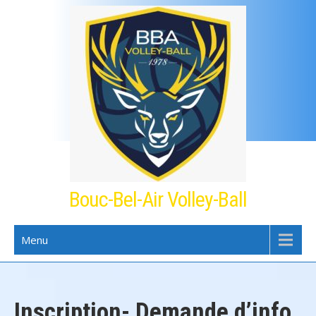
Skip
to
content
Bouc-Bel-Air Volley-Ball
Menu
Inscription- Demande d’info